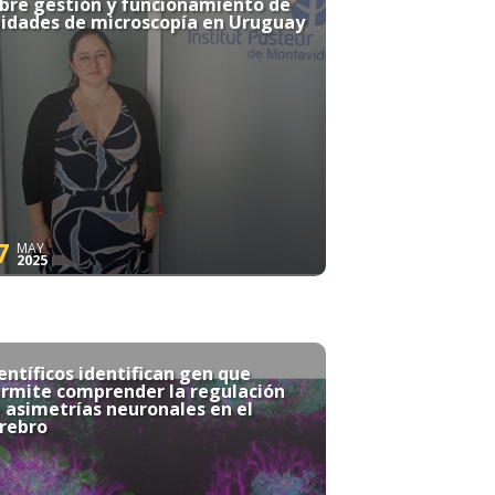
bre gestión y funcionamiento de
idades de microscopía en Uruguay
7
MAY
2025
entíficos identifican gen que
rmite comprender la regulación
 asimetrías neuronales en el
rebro