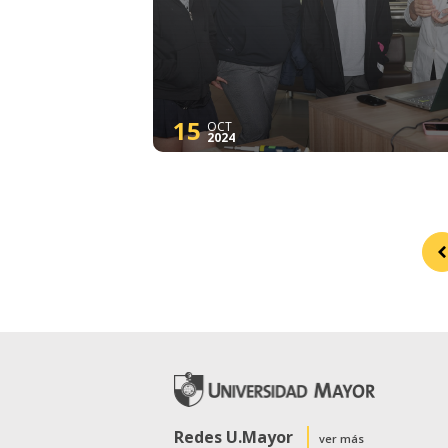
15
OCT
2024
Redes U.Mayor
ver más