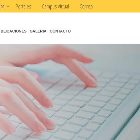
Portales
Campus Virtual
Correo
ios
UBLICACIONES
GALERÍA
CONTACTO