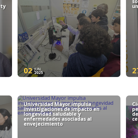
so
ety
un
02
2
JUN
2025
Universidad Mayor impulsa
Ci
investigaciones de impacto en
pe
longevidad saludable y
de
enfermedades asociadas al
ce
envejecimiento