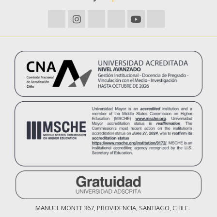
Tres de nuestros investigadores principales
muestran sus estudios y avances en el
Mercurio.
08
AGO
2024
Científicos identifican gen que permite
comprender la regulación de asimetrías
neuronales en el cerebro
27-05/2024
16
JUN
2024
MANUEL MONTT 367, PROVIDENCIA, SANTIAGO, CHILE.