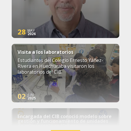
28
MAY
2026
Visita a los laboratorios
Estudiantes del Colegio Ernesto Yáñez-
Rivera en Huechuraba visitaron los
laboratorios del CIB.
02
JUN
2025
Encargada del CIB conoció modelo sobre
gestión y funcionamiento de unidades
de microscopía en Uruguay